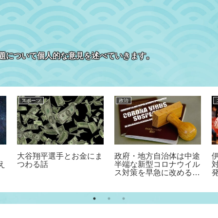
題について個人的な意見を述べていきます。
スポーツ
政治
大谷翔平選手とお金にま
政府・地方自治体は中途
え
つわる話
半端な新型コロナウイル
ス対策を早急に改めるべ
し！