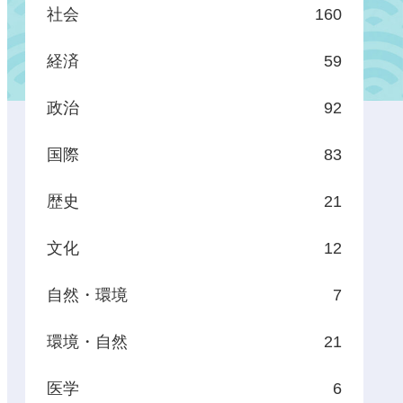
社会
160
経済
59
政治
92
国際
83
歴史
21
文化
12
自然・環境
7
環境・自然
21
医学
6