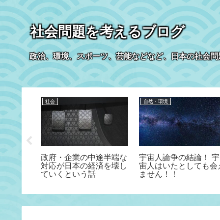
社会問題を考えるブログ
政治、環境、スポーツ、芸能などなど、日本の社会問
社会
自然・環境
スとネッ
政府・企業の中途半端な
宇宙人論争の結論！ 宇
イト
対応が日本の経済を壊し
宙人はいたとしても会
ていくという話
ません！！