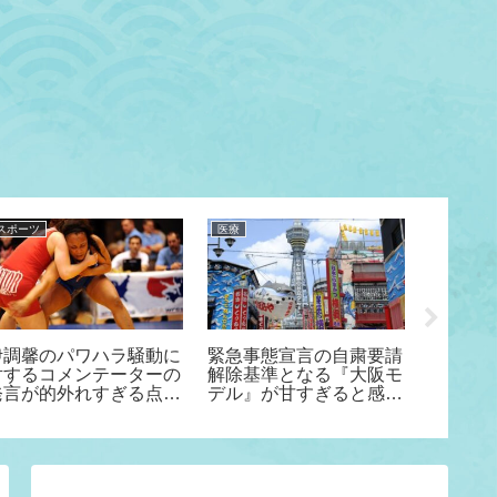
スポーツ
医療
頭脳系競技
伊調馨のパワハラ騒動に
緊急事態宣言の自粛要請
里見香
対するコメンテーターの
解除基準となる『大阪モ
試験か
発言が的外れすぎる点に
デル』が甘すぎると感じ
問題点
ついて
る件について