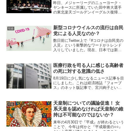
昨日、メジャーリーグのニューヨーク・
ヤンキースに所属していた田中将大選手
の東北楽天ゴールデンイーグルス復帰が
決まり、その推定年俸が9億円であること
が大きく話題となっています。先日も、
読売ジャイアンツの菅野智之選手の推定
新型コロナウイルスの流行は自民
社会
年俸が過去最高の8億円...
党による人災なのか？
数日前にTwitter上で『#コロナは自民党の
人災』という衝撃的なワードがトレンド
入りしていました。現在、日本では新型
コロナウイルス新規感染者の人数が過去
更新するなど流行の第三波が起こってい
ますが、この感染拡大が本当に自民党に
医療行政を司る人に感じる高齢者
社会
よる人災による...
の死に対する意識の低さ
8月19日に少し気になるニュース記事を目
にしました。これは経済雑誌『フォーブ
ス』のネット版記事で、宮川絢子という
スウェーデン在住の医師が寄稿していま
す。内容は、新型コロナウイルスに対し
て対策をほとんどしなかったスウェーデ
天皇制についての議論促進！ 女
社会
ンで感染拡大の第二波...
系天皇を認めなければ天皇制の維
持は不可能なのではないか？
来年の4月30日で『平成』が終わるという
ことで、今年は何かと『平成最後の○○』