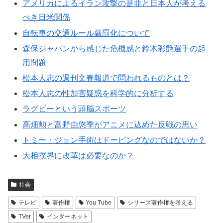
アメリカによるイラン攻撃の是非と日本人が考える
べき日米関係
自転車の交通ルール厳罰化について
森保ジャパンから感じた危機感と鈴木彩艶選手の起
用問題
松本人志の週刊文春報道で問われるものとは？
松本人志の性加害疑惑を科学的に分析する
ラグビーという頭脳スポーツ
高畑勲と富野由悠季がアニメに込めた反戦の思い
トミー・ジョン手術はドーピングなのではないか？
大相撲界に改革は必要なのか？
社会
テレビ
著作権
You Tube
シリーズ著作権を考える
TVer
インターネット