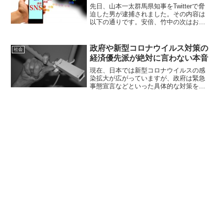
先日、山本一太群馬県知事をTwitterで脅
迫した男が逮捕されました。その内容は
以下の通りです。安倍、竹中の次はお前
だな、県税私的流用腐れ一太
pic.twitter.com/xmQg7a1Q4X—
sea_gel_1417 (@se_n_...
政府や新型コロナウイルス対策の
社会
経済優先派が絶対に言わない本音
現在、日本では新型コロナウイルスの感
染拡大が広がっていますが、政府は緊急
事態宣言などといった具体的な対策を行
わず、それどころかGo Toキャンペーンな
どという人の移動を促し感染を広げるよ
うな政策を行っています。このような政
府の対応について多...