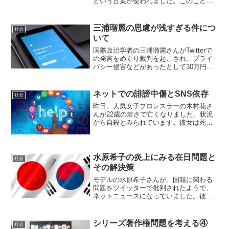
という言葉が使われました。このことが
示すことは、平成天皇が譲位するという
ことです。平成天皇が2年前の夏に譲位の
希望を表明した後しばらくは、天皇に関
三浦瑠麗の思慮が浅すぎる件につ
社会
する議論も盛んに...
いて
国際政治学者の三浦瑠麗さんがTwitterで
の発言をめぐり裁判を起こされ、プライ
バシー侵害などがあったとして30万円の
支払いを命じられました。つい先日にも
三浦瑠麗さんの発言について取り上げ批
判的な意見を書きましたが、今回も三浦
ネットでの誹謗中傷とSNS依存
社会
瑠麗さんについ...
昨日、人気女子プロレスラーの木村花さ
んが22歳の若さで亡くなりました。状況
から自殺とみられています。彼女は死の
直前、場合によっては自殺を実行した後
までSNSを続けていたそうです。彼女以
外でも、電車への飛び込み自殺を生中継
した人などもおり、こ...
水原希子の炎上にみる在日問題と
社会
その解決策
モデルの水原希子さんが、国籍に関わる
問題をツイッターで批判されたようで、
ネットニュースになっていました。彼女
は度々日本の保守層に叩かれることが
り、SNSで炎上しています。水原希子さ
んはアメリカ人の父と在日韓国人の母の
シリーズ著作権問題を考える④
社会
間に生まれ、国籍はアメリ...