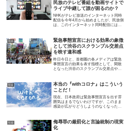
民放のテレビ番組を動画サイトで
ライブ中継して誰が困るのか？
NHKがテレビ放送のインターネット同時
配信を今年4月から始めましたが、民放側
は、このインターネット同時配信には設
備費が莫大な負担がかかるとしてあまり
乗り気ではなく、NHKが行う同時配信に
も反対の意向を示していました。一部の
緊急事態宣言における効果の象徴
社会
民放が10月からよ...
として渋谷のスクランブル交差点
を映す違和感
昨日今日と、首都圏の各メディアは緊急
事態宣言の効果を表す指標として、閑散
となった渋谷のスクランブル交差点や巣
鴨のとげぬき地蔵通り商店街などの映像
を流しています。そういった映像を見
て、日本の緊急事態宣言は罰則もなく強
本当の『withコロナ』はこういう
社会
制でもないのに、日本人は自...
ことだ！
現在、日本政府は緊急事態宣言を出す雰
囲気はまるでないわけですが、このまま
感染が広がりどうしようのなくなった
ら、いずれは出さなければならない事態
に陥るものと思われます。イタリアなど
は2月に感染が広がって以降、未だに緊急
侮辱罪の厳罰化と言論統制の現実
社会
事態宣言が解かれておらず...
化