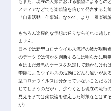
もまた、現在の人類における願望によるもの
メディアなどでも楽観論を信じて発言する芸
『自粛活動＝仕事減』なので、より一層楽観
もちろん楽観的な予想の通りならそれに越し
ません。
日本では新型コロナウイルス流行の波が現時点
のデータでは何かを判断するには明らかに時
今はまだ最悪のケースを想定して動かなけれ
季節によるウイルスの活動にどんな違いがあ
型コロナウイルスは分かっていないことだら
じてしまうのだが）、少なくとも現在の流行
見えるまでは楽観論を想定した対策などはす
が）