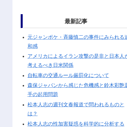
最新記事
元ジャンポケ・斉藤慎二の事件にみられる
和感
アメリカによるイラン攻撃の是非と日本人
考えるべき日米関係
自転車の交通ルール厳罰化について
森保ジャパンから感じた危機感と鈴木彩艶
手の起用問題
松本人志の週刊文春報道で問われるものと
は？
松本人志の性加害疑惑を科学的に分析する