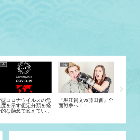
社会
社会
スポーツ
新型コロナウイルスの危
『堀江貴文vs藤田晋』全
48チー
険度を示す想定分類を経
面戦争へ！！
サッカ
済的な懸念で変えていい
リーグ
のか？
ト仕組