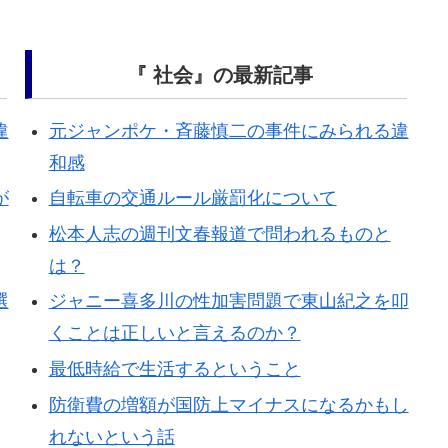
『 社会』の最新記事
違
元ジャンポケ・斉藤慎二の事件にみられる違
和感
が
自転車の交通ルール厳罰化について
松本人志の週刊文春報道で問われるものと
は？
選
ジャニー喜多川の性加害問題で東山紀之を叩
くことは正しいと言えるのか？
最低時給で生活するということ
防衛費の増額が国防上マイナスになるかもし
れないという話