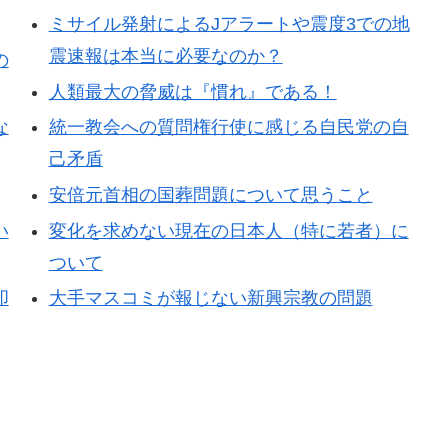
ミサイル発射によるJアラートや震度3での地
震速報は本当に必要なのか？
の
人類最大の脅威は『慣れ』である！
な
統一教会への質問権行使に感じる自民党の自
己矛盾
安倍元首相の国葬問題について思うこと
い
変化を求めない現在の日本人（特に若者）に
ついて
叩
大手マスコミが報じない新興宗教の問題