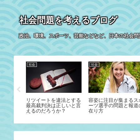
社会問題を考えるブログ
政治、環境、スポーツ、芸能などなど、日本の社会問
社会
社会
兵② 有
リツイートを違法とする
容姿に注目が集まるス
とイジら
最高裁判決は正しいと言
ーツ選手の問題と報道
えるのだろうか？
在り方