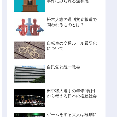
事件にみられる違和感
松本人志の週刊文春報道で
問われるものとは？
自転車の交通ルール厳罰化
について
自民党と統一教会
田中将大選手の年俸9億円
から考える日本の格差社会
ゲームをする大人は極刑に