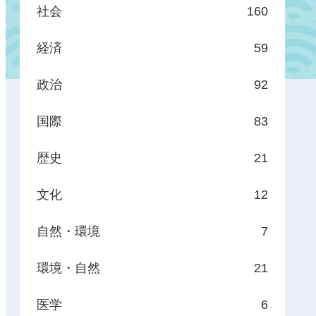
社会
160
経済
59
政治
92
国際
83
歴史
21
文化
12
自然・環境
7
環境・自然
21
医学
6