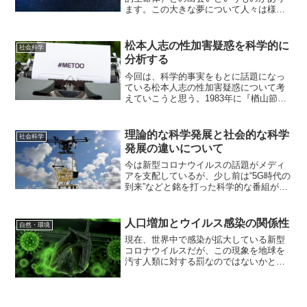
ます。この大きな夢について人々は様々
な思いを巡らせているで、この記事を見
ている人にも様々な考えがあることでし
ょう。そんな宇宙人について、科学的に
松本人志の性加害疑惑を科学的に
社会科学
考えていきたいと思いま...
分析する
今回は、科学的事実をもとに話題になっ
ている松本人志の性加害疑惑について考
えていこうと思う。1983年に『楢山節
考』という映画が公開され、世界三大映
画祭の1つであるカンヌ国際映画祭にてパ
ルム・ドール（最高の賞）を受賞した。
理論的な科学発展と社会的な科学
社会科学
この映画は、一定の年...
発展の違いについて
今は新型コロナウイルスの話題がメディ
アを支配しているが、少し前は“5G時代の
到来”などと銘を打った科学的な番組がよ
く作られていた。『ドローン』、『自動
運転』、『AI』・・・どれも、ここ数年
で一気に話題となったワードたちだ。こ
人口増加とウイルス感染の関係性
自然・環境
ういった科学的な...
現在、世界中で感染が拡大している新型
コロナウイルスだが、この現象を地球を
汚す人類に対する罰なのではないかと考
える人もいるそうだ。また、そもそもウ
イルスが増えすぎた人口を抑制するため
に存在すると主張する人もいる。かなり
オカルト的な話だが、こう...