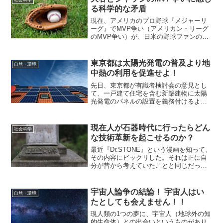
社会科学
ていき、物事を全体的に捉...
る科学的な矛盾
現在、アメリカのプロ野球『メジャーリ
ーグ』でMVP争い（アメリカン・リーグ
のMVP争い）が、日米の野球ファンの間
で議論になっている。議論対象の1人は、
投手と打者の二刀流で活躍する日本人の
大谷翔平選手（以下、大谷）。もう1人
東京都は太陽光発電の普及より地
自然・環境
は、1961年に樹...
中熱の利用を促進せよ！
先日、東京都が有識者検討会の意見とし
て、一戸建て住宅を含む新築建物に太陽
光発電のパネルの設置を義務付けるよう
提言があったことを発表し各方面で話題
となった。ただでさえ東京は地価が高
く、一生働いても家を買えないと言われ
現在人が石器時代に行ったらどん
社会科学
ている状態なのに、これでは...
な技術革新を起こせるのか？
最近『Dr.STONE』という漫画を知って、
その内容にビックリした。それは正に自
分が昔から考えていたことと同じだった
からだ。（漫画の詳しい中身については
全く理解していない）私が何を考えてい
たのかというと、『現在の人間（個人）
宇宙人論争の結論！ 宇宙人はい
自然・環境
が、ある日突然に...
たとしても会えません！！
現人類の1つの夢に、宇宙人（地球外の知
的生命体）との出会いというものがあり