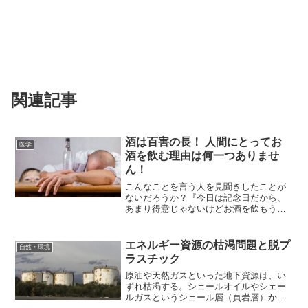
関連記事
酒は百害の長！ 人間にとってお
医学
酒を飲む理由は何一つありませ
ん！
こんなことを言う人を見聞きしたことが
ないだろうか？『今日は記念日だから、
あまり得意じゃないけどお酒を飲もう』
『パーティーで自分だけお酒飲まないと
雰囲気悪いかな』個人的に何で記念日に
わざわざ嫌いなものを飲むのか全く理解
エネルギー資源の枯渇問題と脱プ
自然・環境
できないので、今回はお酒...
ラスチック
原油や天然ガスといった地下資源は、い
ずれ枯渇する。シェールオイルやシェー
ルガスというシェール層（頁岩層）から