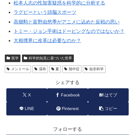
松本人志の性加害疑惑を科学的に分析する
ラグビーという頭脳スポーツ
高畑勲と富野由悠季がアニメに込めた反戦の思い
トミー・ジョン手術はドーピングなのではないか？
大相撲界に改革は必要なのか？
医学
科学的知見に基づいた世界
メントール
湿布
夏
熱中症
似非科学
シェアする
X
Facebook
はてブ
LINE
Pinterest
コピー
フォローする