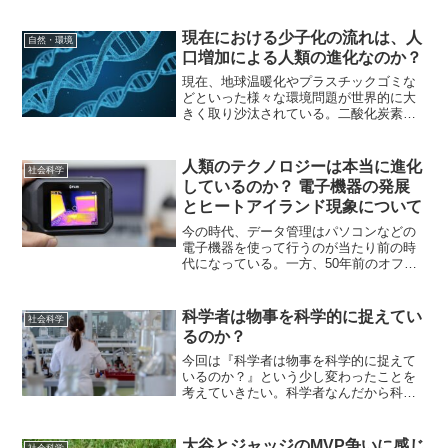
の地下資源採掘技術の向上により期限は
かなり伸びたが、いずれは枯渇すること
は避けられようもない現実だ。地下資源
現在における少子化の流れは、人
自然・環境
の枯渇で1番に問題になる...
口増加による人類の進化なのか？
現在、地球温暖化やプラスチックゴミな
どといった様々な環境問題が世界的に大
きく取り沙汰されている。二酸化炭素の
排出量増加や石油由来製品の過剰供給な
どが問題の原因とされているが、その裏
にあるのは人口の増加という根本的な大
人類のテクノロジーは本当に進化
社会科学
問題だ。人間に近いヒト科...
しているのか？ 電子機器の発展
とヒートアイランド現象について
今の時代、データ管理はパソコンなどの
電子機器を使って行うのが当たり前の時
代になっている。一方、50年前のオフィ
スや役所では紙と筆記用具を使ってデー
タ管理を行っており、使う電化製品はせ
いぜい電卓ぐらいのものだった。個人商
科学者は物事を科学的に捉えてい
社会科学
店などでは、そろばんを...
るのか？
今回は『科学者は物事を科学的に捉えて
いるのか？』という少し変わったことを
考えていきたい。科学者なんだから科学
的に物事を考えるのは当然だと多くの人
は思うだろう。しかし、科学者というも
のは研究が進むにつれ専門分野に特化し
大谷とジャッジのMVP争いに感じ