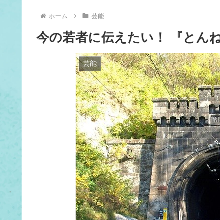
ホーム
芸能
今の若者に伝えたい！ 『とん
芸能