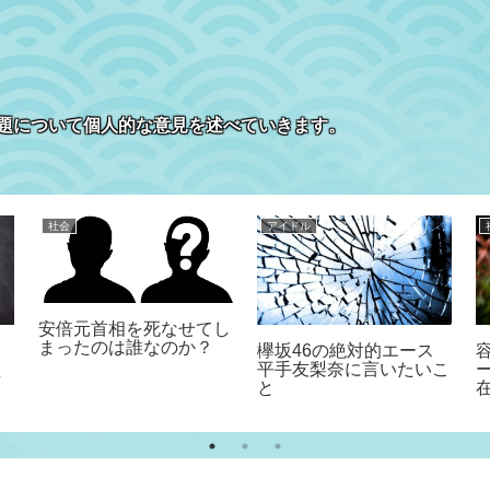
題について個人的な意見を述べていきます。
社会
アイドル
安倍元首相を死なせてし
まったのは誰なのか？
欅坂46の絶対的エース
え
平手友梨奈に言いたいこ
と