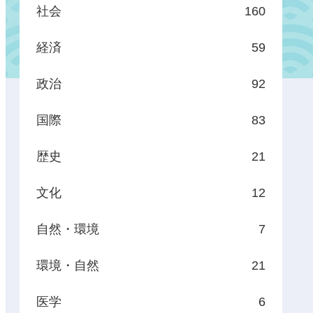
社会
160
経済
59
政治
92
国際
83
歴史
21
文化
12
自然・環境
7
環境・自然
21
医学
6