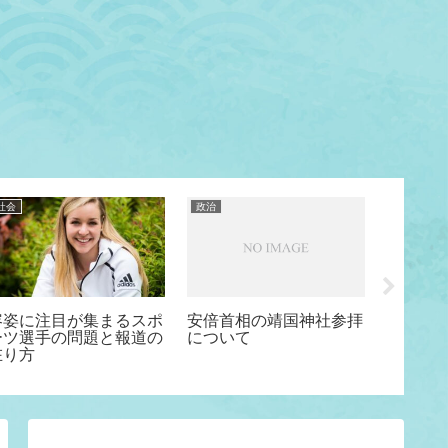
社会
政治
経済
容姿に注目が集まるスポ
安倍首相の靖国神社参拝
中国の
ーツ選手の問題と報道の
について
中国の
在り方
に崩壊