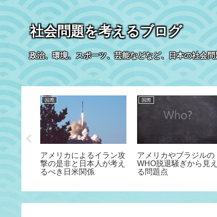
社会問題を考えるブログ
政治、環境、スポーツ、芸能などなど、日本の社会問
国際
国際
うアニメ
アメリカによるイラン攻
アメリカやブラジルの
ついて
撃の是非と日本人が考え
WHO脱退騒ぎから見
るべき日米関係
る問題点