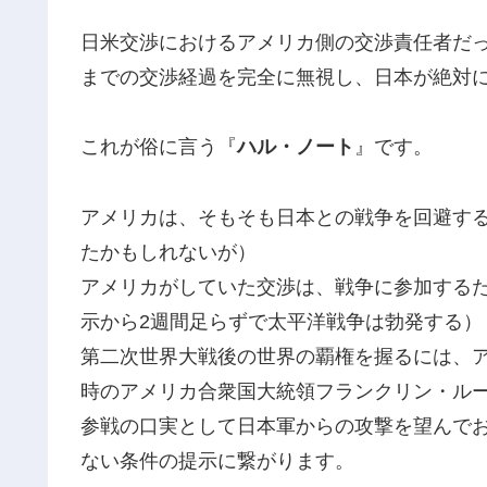
日米交渉におけるアメリカ側の交渉責任者だった
までの交渉経過を完全に無視し、日本が絶対
これが俗に言う『
ハル・ノート
』です。
アメリカは、そもそも日本との戦争を回避す
たかもしれないが）
アメリカがしていた交渉は、戦争に参加する
示から2週間足らずで太平洋戦争は勃発する）
第二次世界大戦後の世界の覇権を握るには、
時のアメリカ合衆国大統領フランクリン・ル
参戦の口実として日本軍からの攻撃を望んで
ない条件の提示に繋がります。