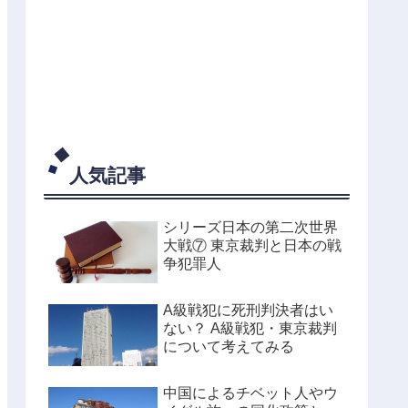
人気記事
シリーズ日本の第二次世界
大戦⑦ 東京裁判と日本の戦
争犯罪人
A級戦犯に死刑判決者はい
ない？ A級戦犯・東京裁判
について考えてみる
中国によるチベット人やウ