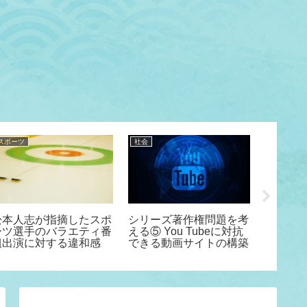
スポーツ
社会
頭脳系競技
松本人志が指摘したスポ
シリーズ著作権問題を考
藤井伝
ーツ選手のバラエティ番
える⑤ You Tubeに対抗
ぎない！
組出演に対する違和感
できる動画サイトの構築
が今後
につい