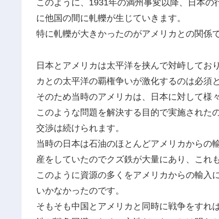
このように、1931年の満州事変以降、日本
に他国の間に軋轢が生じていきます。
特に軋轢が大きかったのがアメリカとの関係
日本とアメリカは太平洋を挟んで対峙してお
カとの太平洋の覇権争いが激化するのは必須
そのため当時のアメリカは、日本に対して様
このような問題を解決する目的で実施されたのが
交渉は続けられます。
当時の日本は石油のほとんどアメリカからの
産をしていたのでクズ鉄が大量にあり、これ
このように資源の多くをアメリカからの輸入
いかなかったのです。
そもそも中国とアメリカと同時に戦争をすれ