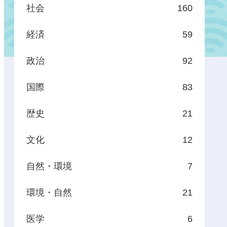
社会
160
経済
59
政治
92
国際
83
歴史
21
文化
12
自然・環境
7
環境・自然
21
医学
6