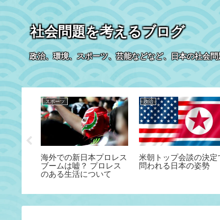
社会問題を考えるブログ
政治、環境、スポーツ、芸能などなど、日本の社会問
スポーツ
政治
加は検査
海外での新日本プロレス
米朝トップ会談の決定
いう主張
ブームは嘘？ プロレス
問われる日本の姿勢
る理由
のある生活について