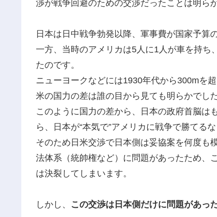
渉が戦争回避のための交渉だったことは明ら
日本は日中戦争勃発以降、軍事費が国家予算の
一方、当時のアメリカは5人に1人が車を持ち
たのです。
ニューヨークなどには1930年代から300m
米の国力の差は誰の目から見ても明らかでし
このように国力の差から、日本の政府首脳は
ら、日本が“本気で”アメリカに戦争で勝てる
そのため日米交渉で日本側は妥協案を何度も
法体系（統帥権など）に問題があったため、
は決裂してしまいます。
しかし、
この交渉は日本側だけに問題があっ