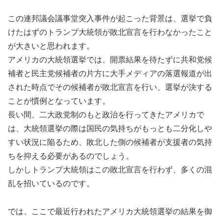
この連邦議会議事堂突入事件が起こった背景は、選挙で負
けたはずのトランプ大統領が敗北宣言を行わなかったこと
が大きいと思われます。
アメリカの大統領選挙では、開票結果を待たずに共和党候
補者と民主党候補者の片方に大手メディアの落選報道が出
された時点でその候補者が敗北宣言を行い、選挙が決する
ことが慣例となっています。
長い間、二大政党制のもと政治を行ってきたアメリカで
は、大統領選挙の際は国民の気持ちがもっとも二分化しや
すい状況に陥るため、敗北した側の候補者が支援者の気持
ちを抑える必要があるのでしょう。
しかしトランプ大統領はこの敗北宣言を行わず、多くの混
乱を招いているのです。
では、ここで最近行われたアメリカ大統領選挙の結果を御