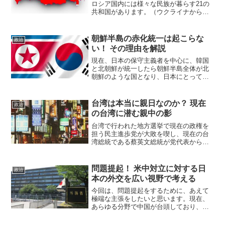
ロシア国内には様々な民族が暮らす21の
共和国があります。（ウクライナから不
法に奪い取ったクリミア共和国を除く）
独立運動があったチェチェン共和国など
は、名前を知っている人も多いことでし
朝鮮半島の赤化統一は起こらな
政治
ょう。その共和国の1つ...
い！ その理由を解説
現在、日本の保守主義者を中心に、韓国
と北朝鮮が統一したら朝鮮半島全体が北
朝鮮のような国となり、日本にとって危
険だという主張がなされています。俗に
言う朝鮮半島の『赤化統一』という主張
です。現在の韓国大統領である文在寅の
台湾は本当に親日なのか？ 現在
政治
出身政党である『共に民主...
の台湾に潜む親中の影
台湾で行われた地方選挙で現在の政権を
担う民主進歩党が大敗を喫し、現在の台
湾総統である蔡英文総統が党代表から辞
任する意向を表明しました。ということ
で、今回は台湾に関する1つ疑問について
考えてみようと思います。その疑問と
問題提起！ 米中対立に対する日
政治
は、『台湾は親日なのか？...
本の外交を広い視野で考える
今回は、問題提起をするために、あえて
極端な主張をしたいと思います。現在、
あらゆる分野で中国が台頭しており、他
の国は協力して中国への対抗策をとった
り、逆に抜けがけして中国と協力したり