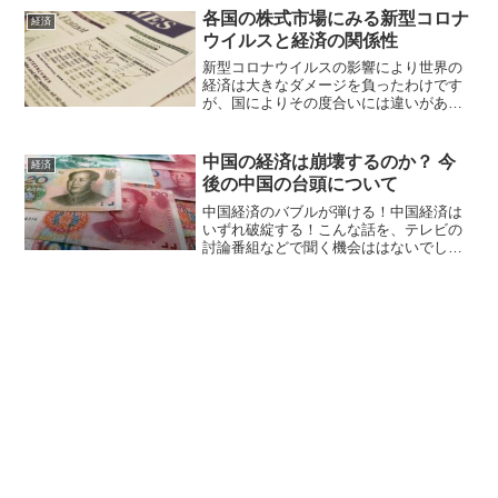
と、世界各国の思惑が中国を巡って交差
各国の株式市場にみる新型コロナ
経済
しています。日本は、中国...
ウイルスと経済の関係性
新型コロナウイルスの影響により世界の
経済は大きなダメージを負ったわけです
が、国によりその度合いには違いがある
ようです。各国の経済について一概に比
べることはできませんが、ここでは日本
と関係の深い国の株式指数が、新型コロ
中国の経済は崩壊するのか？ 今
経済
ナウイルスの影響でどのよ...
後の中国の台頭について
中国経済のバブルが弾ける！中国経済は
いずれ破綻する！こんな話を、テレビの
討論番組などで聞く機会ははないでしょ
うか？この手の話はかなり昔からされて
いますが、実際に現在まで中国は経済破
綻をしていませんし、個人的な意見を言
えば、中国はまだまだ経済...