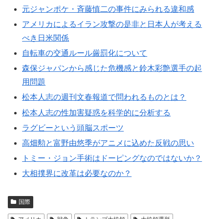
元ジャンポケ・斉藤慎二の事件にみられる違和感
アメリカによるイラン攻撃の是非と日本人が考える
べき日米関係
自転車の交通ルール厳罰化について
森保ジャパンから感じた危機感と鈴木彩艶選手の起
用問題
松本人志の週刊文春報道で問われるものとは？
松本人志の性加害疑惑を科学的に分析する
ラグビーという頭脳スポーツ
高畑勲と富野由悠季がアニメに込めた反戦の思い
トミー・ジョン手術はドーピングなのではないか？
大相撲界に改革は必要なのか？
国際