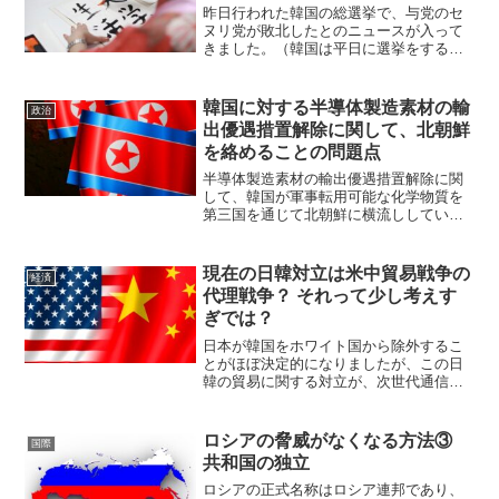
昨日行われた韓国の総選挙で、与党のセ
ヌリ党が敗北したとのニュースが入って
きました。（韓国は平日に選挙をするよ
うです）韓国で１３日に投票が行われた
総選挙（定数３００）は開票作業が進
み、与党セヌリ党は過半数を大きく割り
韓国に対する半導体製造素材の輸
政治
込む惨敗が確実な情勢となっ...
出優遇措置解除に関して、北朝鮮
を絡めることの問題点
半導体製造素材の輸出優遇措置解除に関
して、韓国が軍事転用可能な化学物質を
第三国を通じて北朝鮮に横流ししている
のではないかという疑惑が取り沙汰され
ています。日本政府は、韓国に対する輸
出優遇措置の解除という対応をあくまで
現在の日韓対立は米中貿易戦争の
経済
安全保障上の懸案としてい...
代理戦争？ それって少し考えす
ぎでは？
日本が韓国をホワイト国から除外するこ
とがほぼ決定的になりましたが、この日
韓の貿易に関する対立が、次世代通信規
格の5Gをめぐる米中貿易戦争の代理戦争
なのではないかと日刊工業新聞が報じま
した。韓国の半導体メーカーは中国寄り
ロシアの脅威がなくなる方法③
国際
で、アメリカ寄りの日本...
共和国の独立
ロシアの正式名称はロシア連邦であり、