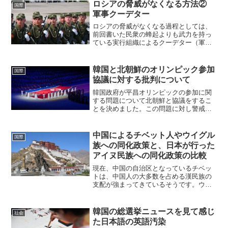
ロシアの脅威がなくなる方法②
国際
軍事クーデター
ロシアの脅威がなくなる過程としては、
前回書いた民衆の蜂起よりも武力を持っ
ている実行組織によるクーデター（軍事
クーデター）のほうが可能性は高いかも
しれません。現在のロシアではプーチン
政権によってデモの活動が徹底的に潰さ
韓国と北朝鮮のオリンピック参加
国際
れていますし、プロパガン...
協議に対する批判について
韓国政府が平昌オリンピックの参加に関
する問題について北朝鮮と協議をするこ
とを決めました。この問題に対し警戒感
や不信感を示す日本人が多いようで、公
然と韓国の姿勢を非難する人たちもいま
す。（主に保守勢力）国際社会の批判を
中国によるチベット人やウイグル
国際
無視し核爆弾や長距離ミサ...
族への同化政策と、日本が行った
アイヌ民族への同化政策の比較
現在、中国の自治区となっているチベッ
トは、中国人の大多数を占める漢民族の
支配が強まってきているそうです。ウイ
グル族の支配地域だった新疆ウイグル自
治区はもっと悲惨な状況で、漢民族の移
住がかなり進み、既に自治区内の住民
韓国の総選挙ニュースを見て感じ
社会
40%以上が漢民族となって...
た日本語の英語汚染