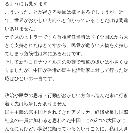
るようにも見えます。
こういったことが起きる要因は様々あるでしょうが、近
年、世界がおかしい方向へと向かっていることだけは間違
いありません。
ナチスのヒトラーですら首相就任当時はドイツ国民から大
きく支持されたほどですから、民衆が危うい人物を支持し
てしまう危険性は常にあるわけです。
そして新型コロナウイルスの影響で報道の扱いは小さくな
りましたが、中国が香港の民主化活動家に対して行った対
応はひどいの一言です。
政治や民衆の思考・行動がおかしい方向へ進んだ末に行き
着く先は戦争しかありません。
民主主義の宗主国とされてきたアメリカ、経済成長し国際
社会の一員に加わると思われた中国、この2つの大国がこ
んなにもひどい状況に陥っているということに、私は大き