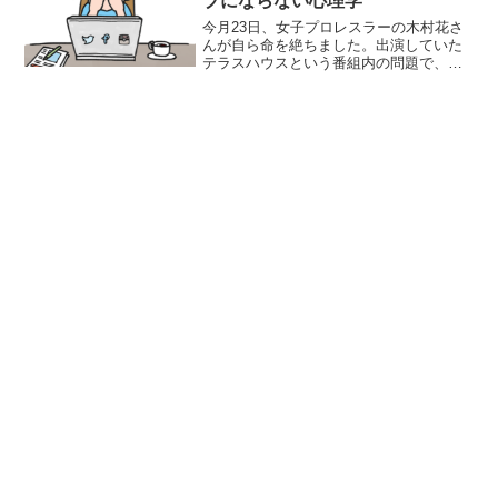
ブにならない心理学
今月23日、女子プロレスラーの木村花さ
んが自ら命を絶ちました。出演していた
テラスハウスという番組内の問題で、
SNS上で多数の誹謗中傷コメント（返
信）を受けたことが原因ではないかと言
われています。今や誰しもがSNSを利用
する時代で、このような...