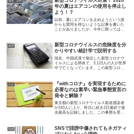
新型コロナウイルス対策！ 2020
環境・自然
新型コロナウイルス...
年の夏はエアコンの使用を停止し
よう！？
以前、夏にエアコンを止めようという誰
からも賛同を得ないような記事を書いた
ことがありましたが、今年に限っては多
少の賛同を得られるかもしれません。現
在世界中で感染が拡大している新型コロ
ナウイルスは、季節性インフルエンザに
新型コロナウイルスの危険度を分
経済
比べ暖かい気温に強い傾向...
かりやすい統計学で説明する
現在、中国武漢で発症した新型コロナウ
イルスによる肺炎で、3,123人の人が世界
中で亡くなっています。この新型コロナ
ウイルスの危険度を、極めて簡単な統計
学で考えてみましょう。仮に今後、新型
コロナウイルスによる肺炎患者の死者数
『withコロナ』を実現するために
社会
が1万人まで増える...
必要なのは素早い緊急事態宣言の
発令と解除？
東京都の新型コロナウイルス新規感染者
が243人に上り、昨日に続き2日連続で過
去最高を記録しました。この事態を受
け、国民の多くが早く緊急事態宣言を再
発令すべきと感じているようで、ポータ
ルサイトのYahoo!が行っているアンケー
SNSで誹謗中傷されてもネガティ
社会
トによれば、8割...