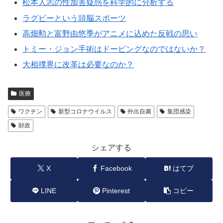
松本人志の性加害疑惑を科学的に分析する
ラグビーという頭脳スポーツ
高畑勲と富野由悠季がアニメに込めた反戦の思い
トミー・ジョン手術はドーピングなのではないか？
大相撲界に改革は必要なのか？
医療
ワクチン
新型コロナウイルス
外出自粛
集団感染
財政
シェアする
X
Facebook
はてブ
LINE
Pinterest
コピー