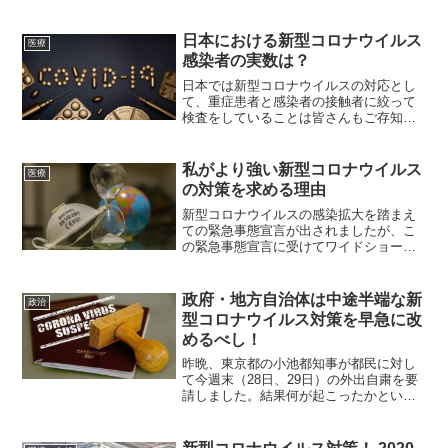
高）この状況に対し政府や東京都は、
PCR検査の体制を1日3400人まで拡充し
た結果であるとし、明日に迫ったイベン
日本における新型コロナウイルス
医療
ト規制の緩...
感染者の実数は？
日本では新型コロナウイルスの対応とし
て、重症患者と感染者の接触者に絞って
検査をしていることは皆さんもご存知の
ことでしょう。この方法は、医療現場に
不要な混乱をきたさないという利点があ
る一方、感染者数の実体が分かりづらい
私がより強い新型コロナウイルス
医療
という欠点も存在します。...
の対策を求める理由
新型コロナウイルスの感染拡大を踏まえ
ての緊急事態宣言が出されましたが、こ
の緊急事態宣言に受けてワイドショーの
コメンテーターなどは、もっと外出を自
粛するべきだと総じて主張しています。
しかし、いくら国民の外出を抑えてとこ
政府・地方自治体は中途半端な新
政治
ろで新型コロナウイルスの...
型コロナウイルス対策を早急に改
めるべし！
昨晩、東京都の小池都知事が都民に対し
て今週末（28日、29日）の外出自粛を要
請しました。結果何が起こったかという
と、スーパーに長蛇の列ができるほど大
勢の人が集まるパニック状態となったの
です。たった2日間だけ外出を自粛しても