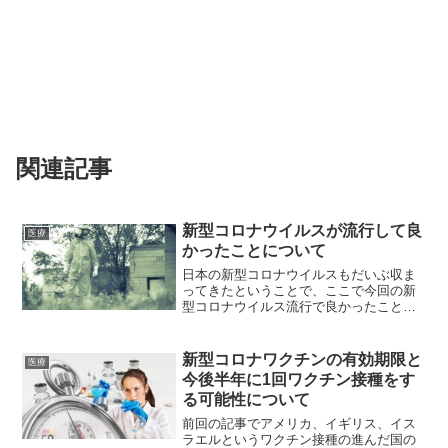
関連記事
新型コロナウイルスが流行して良
医療
かったことについて
日本の新型コロナウイルスもだいぶ収ま
ってきたということで、ここで今回の新
型コロナウイルス流行で良かったことを
考えてみたいと思います。当然、多数の
死者が出た新型コロナウイルスの流行は
良いことではないのですが、あくまでそ
新型コロナワクチンの有効期限と
医療
の中で考えられる良かった...
今後半年に1回ワクチン接種をす
る可能性について
前回の記事でアメリカ、イギリス、イス
ラエルというワクチン接種の進んだ国の