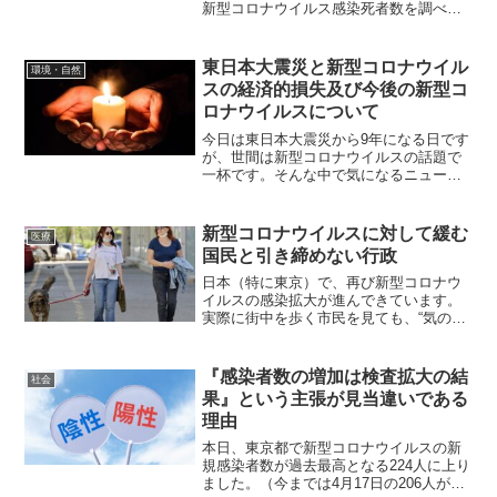
新型コロナウイルス感染死者数を調べま
したが、その結果からイギリスの現在
（デルタ株による感染拡大）の感染死者
数が、アメリカ、イスラエルと比べると
東日本大震災と新型コロナウイル
環境・自然
大分少いことが分かりました...
スの経済的損失及び今後の新型コ
ロナウイルスについて
今日は東日本大震災から9年になる日です
が、世間は新型コロナウイルスの話題で
一杯です。そんな中で気になるニュース
を目にしました。それは新型コロナウイ
ルスに関する経済的な話で、今回の新型
コロナウイルスによる日本の経済的損失
新型コロナウイルスに対して緩む
医療
が16兆円に及ぶかもし...
国民と引き締めない行政
日本（特に東京）で、再び新型コロナウ
イルスの感染拡大が進んできています。
実際に街中を歩く市民を見ても、“気の緩
み”が見て取れるようになってきました本
来、国民の気持ちが緩んだら政府や自治
体といった行政が気を引き締めるよう促
『感染者数の増加は検査拡大の結
社会
進し、行政側の気が緩...
果』という主張が見当違いである
理由
本日、東京都で新型コロナウイルスの新
規感染者数が過去最高となる224人に上り
ました。（今までは4月17日の206人が最