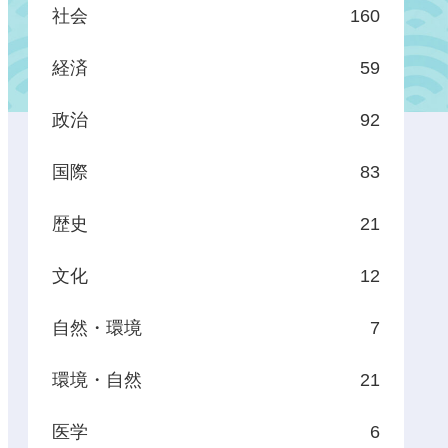
社会
160
経済
59
政治
92
国際
83
歴史
21
文化
12
自然・環境
7
環境・自然
21
医学
6