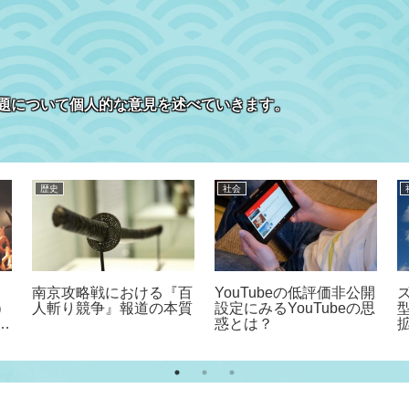
題について個人的な意見を述べていきます。
歴史
社会
南京攻略戦における『百
YouTubeの低評価非公開
）
人斬り競争』報道の本質
設定にみるYouTubeの思
対
惑とは？