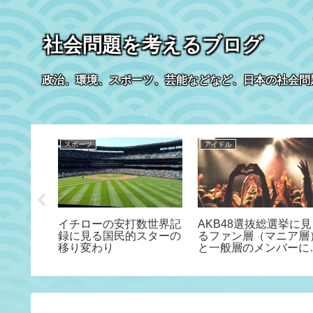
社会問題を考えるブログ
政治、環境、スポーツ、芸能などなど、日本の社会問
スポーツ
アイドル
本的な間
イチローの安打数世界記
AKB48選抜総選挙に見
！
録に見る国民的スターの
るファン層（マニア層
移り変わり
と一般層のメンバーに
する人気度の乖離