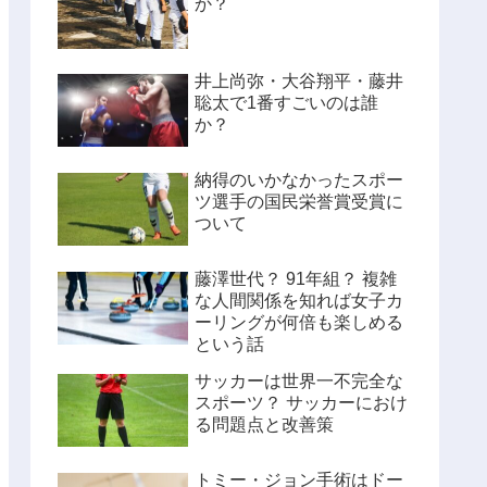
か？
井上尚弥・大谷翔平・藤井
聡太で1番すごいのは誰
か？
納得のいかなかったスポー
ツ選手の国民栄誉賞受賞に
ついて
藤澤世代？ 91年組？ 複雑
な人間関係を知れば女子カ
ーリングが何倍も楽しめる
という話
サッカーは世界一不完全な
スポーツ？ サッカーにおけ
る問題点と改善策
トミー・ジョン手術はドー