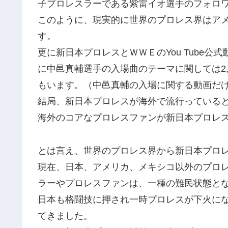
子プロレスラーである紫雷イオ選手のフォロワー
このように、現実的に世界のプロレス界はア
す。
更に新日本プロレスとＷＷＥのYou Tube
に中邑真輔選手の入場曲のテーマに関しては2
もいます。（中邑真輔の入場に関する動画だけで
結局、新日本プロレスが海外で流行っている
海外のコアなプロレスファンが新日本プロレ
とは言え、世界のプロレス界から新日本プロ
現在、日本、アメリカ、メキシコ以外のプロ
ラーやプロレスファンは、一種の難民状態と
日本も格闘技に押され一時プロレスが下火に
てきました。