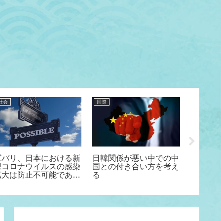
社会
国際
社会科学
ズバリ、日本における新
日韓関係が悪い中での中
昔のピ
型コロナウイルスの感染
国との付き合い方を考え
かった？
拡大は防止不可能であ
る
る懐古
る！！