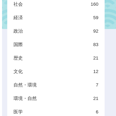
社会
160
経済
59
政治
92
国際
83
歴史
21
文化
12
自然・環境
7
環境・自然
21
医学
6