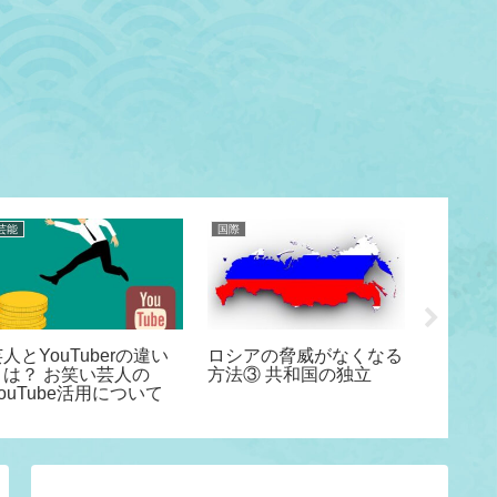
芸能
国際
社会
人とYouTuberの違い
ロシアの脅威がなくなる
安倍元
とは？ お笑い芸人の
方法③ 共和国の独立
の是非
ouTube活用について
に対す