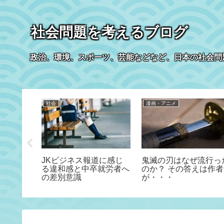
社会問題を考えるブログ
政治、環境、スポーツ、芸能などなど、日本の社会問
社会
漫画・アニメ
る60万
JKビジネス報道に感じ
鬼滅の刃はなぜ流行っ
子化対策
る違和感と中卒就労者へ
のか？ その答えは作者
の差別意識
が・・・