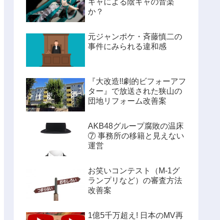
キャによる陰キャの音楽
か？
元ジャンポケ・斉藤慎二の
事件にみられる違和感
『大改造!!劇的ビフォーアフ
ター』で放送された狭山の
団地リフォーム改善案
AKB48グループ腐敗の温床
⑦ 事務所の移籍と見えない
運営
お笑いコンテスト（M-1グ
ランプリなど）の審査方法
改善案
1億5千万超え! 日本のMV再