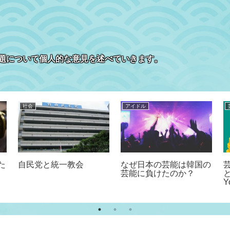
題について個人的な意見を述べていきます。
社会
アイドル
た
自民党と統一教会
なぜ日本の芸能は韓国の
芸
芸能に負けたのか？
Y